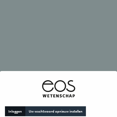
Inloggen
(actieve
Uw wachtwoord opnieuw instellen
tabblad)